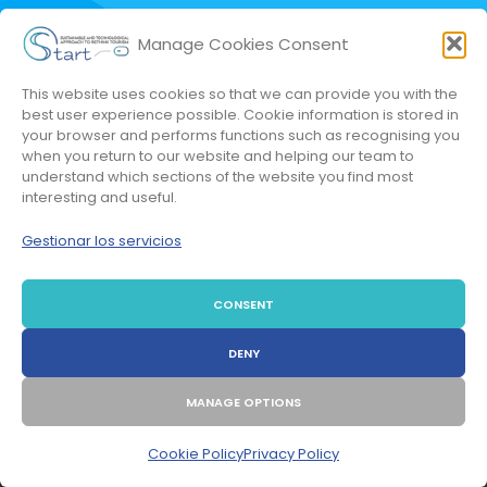
Manage Cookies Consent
MANTÉNTE EN CONTACTO
This website uses cookies so that we can provide you with the
Y LEE LAS NOTICIAS DEL CAMBIO
best user experience possible. Cookie information is stored in
your browser and performs functions such as recognising you
when you return to our website and helping our team to
understand which sections of the website you find most
El
área de comunicación
del proyecto Start
interesting and useful.
contiene algunas
noticias y artículos de prensa sobre
Gestionar los servicios
las actividades del proyecto START
Enfoque sostenible y tecnológico para repensar el
turismo.
CONSENT
DENY
MANAGE OPTIONS
MÁS INFORMACIÓN!
Cookie Policy
Privacy Policy