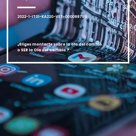
2022-1-IT01-KA220-VET-000088750
¿Eliges montarte sobre la ola del cambio
o SER la Ola del Cambio ?